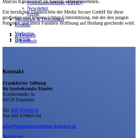
Marcus Klüssendorf als Spende entgegennehmen.
Forschungsbeiträge (EPHO)
Newsletter
Ein herzliches Dankeschön der Media Secure GmbH für diese
Presse
großartige und lebenswichtige Unterstützung, mit der den jungen
Mediathek & Downloads
Patienten und ihren Familien Hoffnung auf Heilung geschenkt wird.
Kontakt
Vorherige
Nächste
Kontakt
Frankfurter Stiftung
für krebskranke Kinder
Komturstraße 3a
60528 Frankfurt
Tel.
069 678665-0
Fax 069 678665-94
info@kinderkrebsstiftung-frankfurt.de
Newsletter