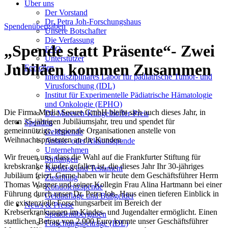
Über uns
Der Vorstand
Dr. Petra Joh-Forschungshaus
Spendenübergaben
Unsere Botschafter
Die Verfassung
„Spende statt Präsente“- Zwei
FAQ
Unterstützer
Jubiläen kommen Zusammen
Forschen
Interdisziplinäres Labor für pädiatrische Tumor- und
Virusforschung (IDL)
Institut für Experimentelle Pädiatrische Hämatologie
und Onkologie (EPHO)
Die Firma Media Secure GmbH bleibt sich auch dieses Jahr, in
Dr. Maresch-Klingelhöffer-Preis
deren 25-jährigen Jubiläumsjahr, treu und spendet für
Spenden
gemeinnützige, regionale Organisationen anstelle von
Geldspende
Weihnachtspräsenten an die Kunden.
Anlass- oder Aktionsspende
Unternehmen
Wir freuen uns, dass die Wahl auf die Frankfurter Stiftung für
Stiftungen
krebskranke Kinder gefallen ist, die dieses Jahr Ihr 30-jähriges
Nachlass und Testament
Jubiläum feiert. Gerne haben wir heute dem Geschäftsführer Herrn
Zustiftung
Thomas Wagner und seiner Kollegin Frau Alina Hartmann bei einer
Kondolenzspende
Führung durch unser Dr. Petra Joh- Haus einen tieferen Einblick in
Geldauflage und Bußgelder
die existenzielle Forschungsarbeit im Bereich der
News & Presse
Krebserkrankungen im Kindes- und Jugendalter ermöglicht. Einen
Spendenübergaben
stattlichen Betrag von 2.000 Euro konnte unser Geschäftsführer
Forschungsbeiträge (IDL)