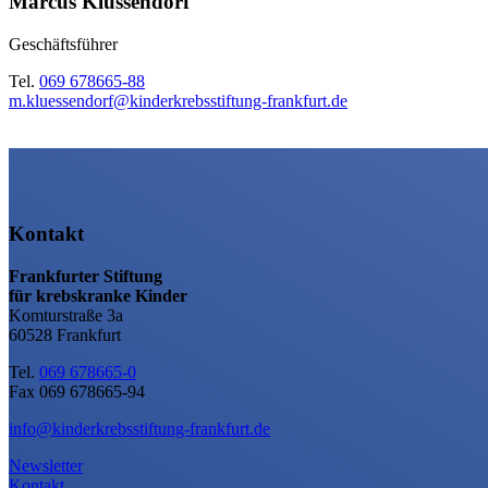
Marcus Klüssendorf
Geschäftsführer
Tel.
069 678665-88
m.kluessendorf@kinderkrebsstiftung-frankfurt.de
Kontakt
Frankfurter Stiftung
für krebskranke Kinder
Komturstraße 3a
60528 Frankfurt
Tel.
069 678665-0
Fax 069 678665-94
info@kinderkrebsstiftung-frankfurt.de
Newsletter
Kontakt