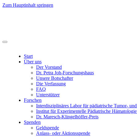
Zum Hauptinhalt springen
Start
Über uns
Der Vorstand
Dr. Petra Joh-Forschungshaus
Unsere Botschafter
Die Verfassung
FAQ
Unterstützer
Forschen
Interdisziplinäres Labor für pädiatrische Tumor- un
Institut für Experimentelle Pädiatrische Hämatolo
Dr. Maresch-Klingelhöffer-Preis
Spenden
Geldspende
Anlass- oder Aktionsspende