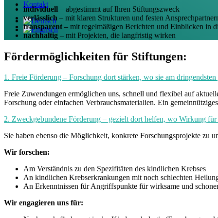
Kontakt
individuell
– abgestimmt auf Ihren Stiftungszweck
verlässlich
– mit klaren Strukturen und festen Ansprechpartner
transparent
– mit regelmäßigen Berichten und Einblicken in d
nachhaltig
– mit Projekten, die langfristig wirken
Fördermöglichkeiten für Stiftungen:
1. Freie Förderung – Forschung dort stärken, wo sie am dringendsten
Freie Zuwendungen ermöglichen uns, schnell und flexibel auf aktuell
Forschung oder einfachen Verbrauchsmaterialien. Ein gemeinnützige
2. Zweckgebundene Förderung – gezielt dort helfen, wo Wirkung für 
Sie haben ebenso die Möglichkeit, konkrete Forschungsprojekte zu unte
Wir forschen:
Am Verständnis zu den Spezifitäten des kindlichen Krebses
An kindlichen Krebserkrankungen mit noch schlechten Heilun
An Erkenntnissen für Angriffspunkte für wirksame und schone
Wir engagieren uns für: