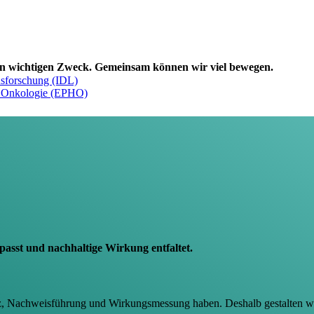
en wichtigen Zweck. Gemeinsam können wir viel bewegen.
rusforschung (IDL)
nd Onkologie (EPHO)
passt und nachhaltige Wirkung entfaltet.
z, Nachweisführung und Wirkungsmessung haben. Deshalb gestalten wir