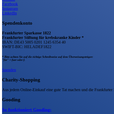
Facebook
Instagram
LinkedIn
Spendenkonto
Frankfurter Sparkasse 1822
Frankfurter Stiftung für krebskranke Kinder *
IBAN: DE43 5005 0201 1245 6354 40
SWIFT-BIC: HELADEF1822
* Bitte achten Sie auf die richtige Schreibweise auf dem Überweisungsträger:
"für" = fuer oder f.
Spenden
Charity-Shopping
Aus jedem Online-Einkauf eine gute Tat machen und die Frankfurter 
Gooding
So funktioniert Gooding: