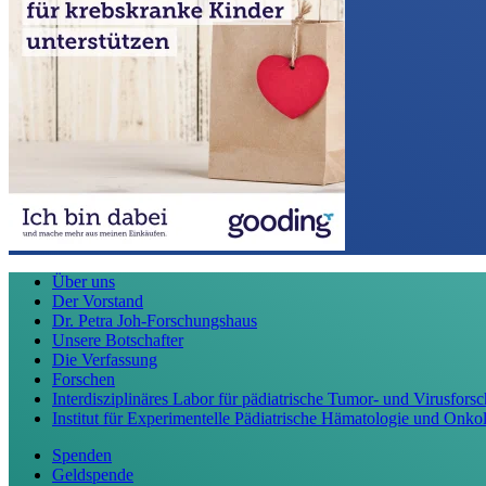
Über uns
Der Vorstand
Dr. Petra Joh-Forschungshaus
Unsere Botschafter
Die Verfassung
Forschen
Interdisziplinäres Labor für pädiatrische Tumor- und Virusfor
Institut für Experimentelle Pädiatrische Hämatologie und Onko
Spenden
Geldspende