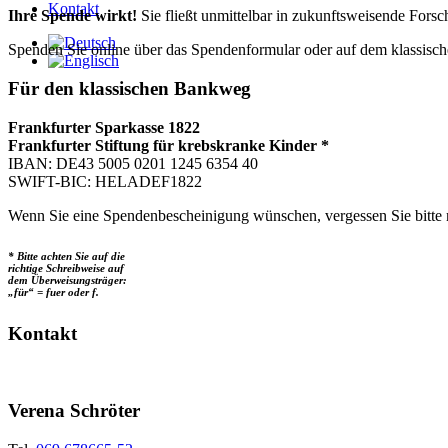
Kontakt
Ihre Spende wirkt!
Sie fließt unmittelbar in zukunftsweisende Forsc
Spenden Sie online über das Spendenformular oder auf dem klassis
Für den klassischen Bankweg
Frankfurter Sparkasse 1822
Frankfurter Stiftung für krebskranke Kinder *
IBAN: DE43 5005 0201 1245 6354 40
SWIFT-BIC: HELADEF1822
Wenn Sie eine Spendenbescheinigung wünschen, vergessen Sie bitte n
* Bitte achten Sie auf die
richtige Schreibweise auf
dem Überweisungsträger:
„für“ = fuer oder f.
Kontakt
Verena Schröter