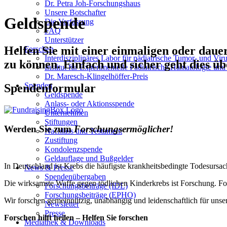
Dr. Petra Joh-Forschungshaus
Unsere Botschafter
Geldspende
Die Verfassung
FAQ
Unterstützer
Helfen Sie mit einer einmaligen oder dau
Forschen
Interdisziplinäres Labor für pädiatrische Tumor- und Vi
zu können. Einfach und sicher geht dies ü
Institut für Experimentelle Pädiatrische Hämatologie u
Dr. Maresch-Klingelhöffer-Preis
Spenden
Spendenformular
Geldspende
Anlass- oder Aktionsspende
Unternehmen
Stiftungen
Werden Sie zum
Forschungsermöglicher!
Nachlass und Testament
Zustiftung
Kondolenzspende
Geldauflage und Bußgelder
In Deutschland ist Krebs die häufigste krankheitsbedingte Todesursach
News & Presse
Spendenübergaben
Die wirksamste Waffe gegen tödlichen Kinderkrebs ist Forschung. Fo
Forschungsbeiträge (IDL)
Forschungsbeiträge (EPHO)
Wir forschen gemeinnützig, unabhängig und leidenschaftlich für unse
Newsletter
Presse
Forschen hilft heilen – Helfen Sie forschen
Mediathek & Downloads