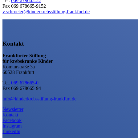
Tel.
069 678665-52
Fax 069 678665-9152
v.schroeter@kinderkrebsstiftung-frankfurt.de
Kontakt
Frankfurter Stiftung
für krebskranke Kinder
Komturstraße 3a
60528 Frankfurt
Tel.
069 678665-0
Fax 069 678665-94
info@kinderkrebsstiftung-frankfurt.de
Newsletter
Kontakt
Facebook
Instagram
LinkedIn