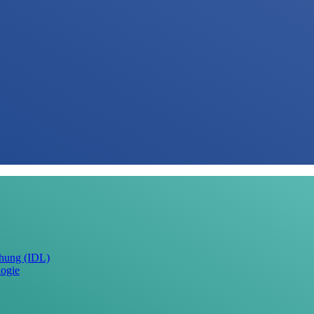
schung (IDL)
logie