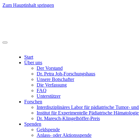
Zum Hauptinhalt springen
Start
Über uns
Der Vorstand
Dr. Petra Joh-Forschungshaus
Unsere Botschafter
Die Verfassung
FAQ
Unterstützer
Forschen
Interdisziplinäres Labor für pädiatrische Tumor- un
Institut für Experimentelle Pädiatrische Hämatolo
Dr. Maresch-Klingelhöffer-Preis
Spenden
Geldspende
Anlass- oder Aktionsspende