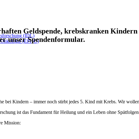
erhaften Geldspende, krebskranken Kindern
rusforschung (IDL)
ber unser Spendenformular.
nd Onkologie (EPHO)
e bei Kindern – immer noch stirbt jedes 5. Kind mit Krebs. Wir wollen 
rschung ist das Fundament für Heilung und ein Leben ohne Spätfolgen
re Mission: