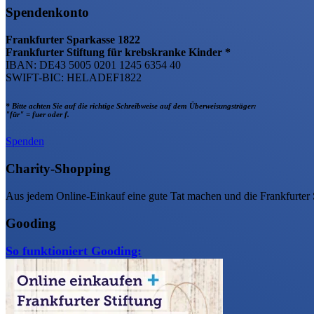
Spendenkonto
Frankfurter Sparkasse 1822
Frankfurter Stiftung für krebskranke Kinder *
IBAN: DE43 5005 0201 1245 6354 40
SWIFT-BIC: HELADEF1822
* Bitte achten Sie auf die richtige Schreibweise auf dem Überweisungsträger:
"für" = fuer oder f.
Spenden
Charity-Shopping
Aus jedem Online-Einkauf eine gute Tat machen und die Frankfurter 
Gooding
So funktioniert Gooding: