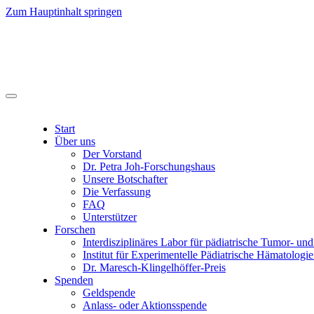
Zum Hauptinhalt springen
Start
Über uns
Der Vorstand
Dr. Petra Joh-Forschungshaus
Unsere Botschafter
Die Verfassung
FAQ
Unterstützer
Forschen
Interdisziplinäres Labor für pädiatrische Tumor- un
Institut für Experimentelle Pädiatrische Hämatolo
Dr. Maresch-Klingelhöffer-Preis
Spenden
Geldspende
Anlass- oder Aktionsspende