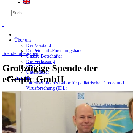
Über uns
Der Vorstand
Dr. Petra Joh-Forschungshaus
Spendenübergaben
Unsere Botschafter
Die Verfassung
Großzügige Spende der
FAQ
Unterstützer
eGentic GmbH
Forschen
Interdisziplinäres Labor für pädiatrische Tumor- und
Virusforschung (IDL)
Institut für Experimentelle Pädiatrische Hämatologie
und Onkologie (EPHO)
Dr. Maresch-Klingelhöffer-Preis
Spenden
Geldspende
Anlass- oder Aktionsspende
Unternehmen
Stiftungen