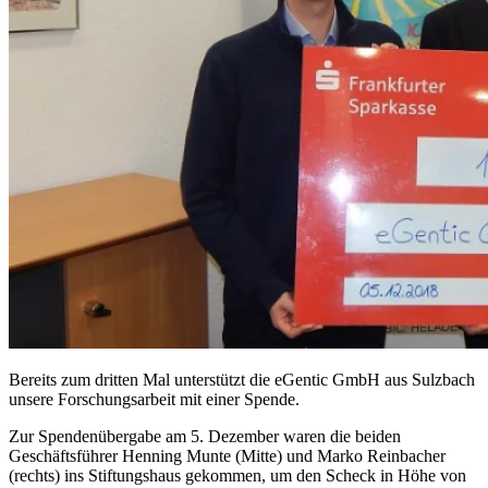
Nachlass und Testament
Zustiftung
Kondolenzspende
Geldauflage und Bußgelder
News & Presse
Spendenübergaben
Forschungsbeiträge (IDL)
Forschungsbeiträge (EPHO)
Newsletter
Presse
Mediathek & Downloads
Kontakt
Bereits zum dritten Mal unterstützt die eGentic GmbH aus Sulzbach
unsere Forschungsarbeit mit einer Spende.
Zur Spendenübergabe am 5. Dezember waren die beiden
Geschäftsführer Henning Munte (Mitte) und Marko Reinbacher
(rechts) ins Stiftungshaus gekommen, um den Scheck in Höhe von