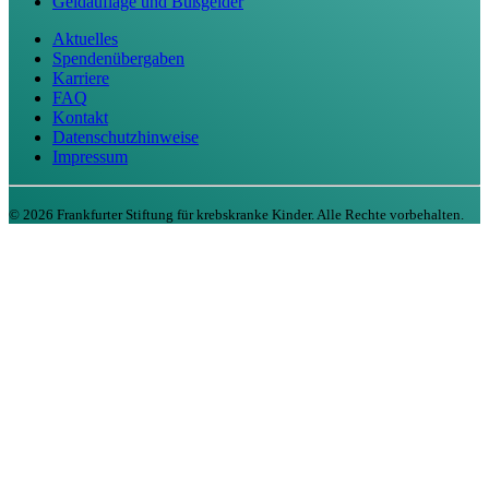
Geldauflage und Bußgelder
Aktuelles
Spendenübergaben
Karriere
FAQ
Kontakt
Datenschutzhinweise
Impressum
©
2026
Frankfurter Stiftung für krebskranke Kinder. Alle Rechte vorbehalten.