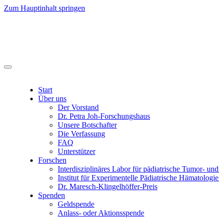
Zum Hauptinhalt springen
Start
Über uns
Der Vorstand
Dr. Petra Joh-Forschungshaus
Unsere Botschafter
Die Verfassung
FAQ
Unterstützer
Forschen
Interdisziplinäres Labor für pädiatrische Tumor- un
Institut für Experimentelle Pädiatrische Hämatolo
Dr. Maresch-Klingelhöffer-Preis
Spenden
Geldspende
Anlass- oder Aktionsspende