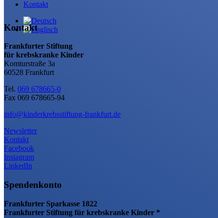
Kontakt
Kontakt
Frankfurter Stiftung
für krebskranke Kinder
Komturstraße 3a
60528 Frankfurt
Tel.
069 678665-0
Fax 069 678665-94
info@kinderkrebsstiftung-frankfurt.de
Newsletter
Kontakt
Facebook
Instagram
LinkedIn
Spendenkonto
Frankfurter Sparkasse 1822
Frankfurter Stiftung für krebskranke Kinder *