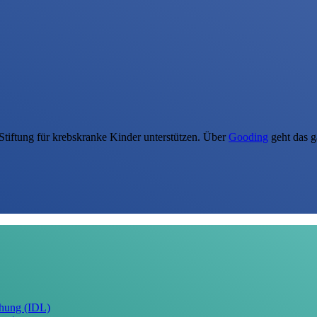
Stiftung für krebskranke Kinder unterstützen. Über
Gooding
geht das g
schung (IDL)