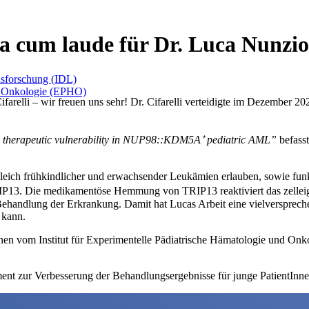
 cum laude für Dr. Luca Nunzio 
rusforschung (IDL)
nd Onkologie (EPHO)
arelli – wir freuen uns sehr! Dr. Cifarelli verteidigte im Dezember 20
 a therapeutic vulnerability in NUP98::KDM5A
⁺
pediatric AML”
befasst
leich frühkindlicher und erwachsender Leukämien erlauben, sowie funk
13. Die medikamentöse Hemmung von TRIP13 reaktiviert das zellei
ehandlung der Erkrankung. Damit hat Lucas Arbeit eine vielversprechen
 kann.
nen vom Institut für Experimentelle Pädiatrische Hämatologie und On
t zur Verbesserung der Behandlungsergebnisse für junge PatientInnen