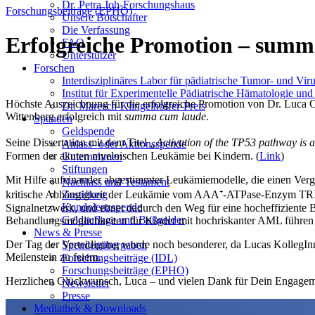
Dr. Petra Joh-Forschungshaus
Forschungsbeiträge (EPHO)
Unsere Botschafter
Die Verfassung
Erfolgreiche Promotion – summa
FAQ
Unterstützer
Forschen
Interdisziplinäres Labor für pädiatrische Tumor- und Vi
Institut für Experimentelle Pädiatrische Hämatologie u
Höchste Auszeichnung für die erfolgreiche Promotion von Dr. Luca Cif
Dr. Maresch-Klingelhöffer-Preis
Wittenberg erfolgreich mit
summa cum laude
.
Spenden
Geldspende
Seine Dissertation mit dem Titel
„Activation of the TP53 pathway is
Anlass- oder Aktionsspende
Formen der akuten myeloischen Leukämie bei Kindern. (
Link
)
Unternehmen
Stiftungen
Mit Hilfe aufeinander abgestimmter Leukämiemodelle, die einen Verg
Nachlass und Testament
kritische Abhängigkeit der Leukämie vom AAA⁺-ATPase-Enzym TRIP
Zustiftung
Kondolenzspende
Signalnetzwerk, und ebnet dadurch den Weg für eine hocheffiziente B
Geldauflage und Bußgelder
Behandlungsmöglichkeiten für Kinder mit hochriskanter AML führen
News & Presse
Der Tag der Verteidigung wurde noch besonderer, da Lucas KollegIn
Spendenübergaben
Meilenstein zu feiern.
Forschungsbeiträge (IDL)
Forschungsbeiträge (EPHO)
Herzlichen Glückwunsch, Luca – und vielen Dank für Dein Engagemen
Newsletter
Presse
Mediathek & Downloads