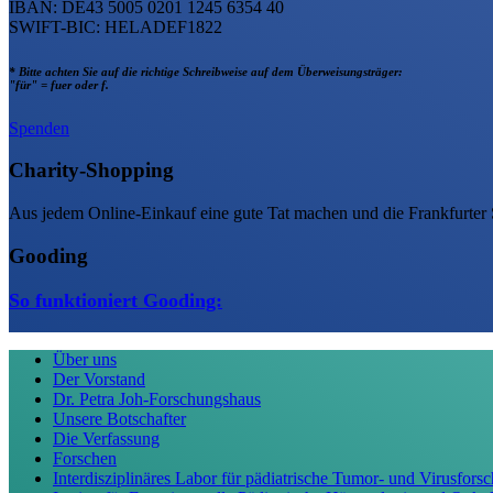
IBAN: DE43 5005 0201 1245 6354 40
SWIFT-BIC: HELADEF1822
* Bitte achten Sie auf die richtige Schreibweise auf dem Überweisungsträger:
"für" = fuer oder f.
Spenden
Charity-Shopping
Aus jedem Online-Einkauf eine gute Tat machen und die Frankfurter 
Gooding
So funktioniert Gooding:
Über uns
Der Vorstand
Dr. Petra Joh-Forschungshaus
Unsere Botschafter
Die Verfassung
Forschen
Interdisziplinäres Labor für pädiatrische Tumor- und Virusfor