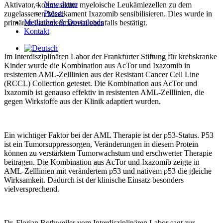
Newsletter
Aktivator, konnte akute myeloische Leukämiezellen zu dem
Presse
zugelassenen Medikament Ixazomib sensibilisieren. Dies wurde in
Mediathek & Downloads
primären Patientenmaterial ebenfalls bestätigt.
Kontakt
Im Interdisziplinären Labor der Frankfurter Stiftung für krebskranke
Kinder wurde die Kombination aus AcTor und Ixazomib in
resistenten AML-Zelllinien aus der Resistant Cancer Cell Line
(RCCL) Collection getestet. Die Kombination aus AcTor und
Ixazomib ist genauso effektiv in resistenten AML-Zelllinien, die
gegen Wirkstoffe aus der Klinik adaptiert wurden.
Ein wichtiger Faktor bei der AML Therapie ist der p53-Status. P53
ist ein Tumorsuppressorgen, Veränderungen in diesem Protein
können zu verstärktem Tumorwachstum und erschwerter Therapie
beitragen. Die Kombination aus AcTor und Ixazomib zeigte in
AML-Zelllinien mit verändertem p53 und nativem p53 die gleiche
Wirksamkeit. Dadurch ist der klinische Einsatz besonders
vielversprechend.
Dr. Florian Rothweiler vom Interdisziplinären Labor sagt zur