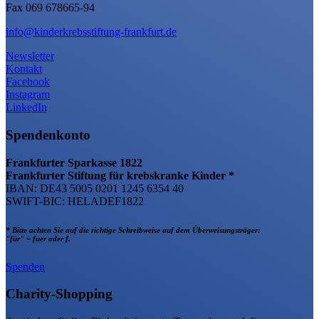
Fax 069 678665-94
info@kinderkrebsstiftung-frankfurt.de
Newsletter
Kontakt
Facebook
Instagram
LinkedIn
Spendenkonto
Frankfurter Sparkasse 1822
Frankfurter Stiftung für krebskranke Kinder *
IBAN: DE43 5005 0201 1245 6354 40
SWIFT-BIC: HELADEF1822
* Bitte achten Sie auf die richtige Schreibweise auf dem Überweisungsträger:
"für" = fuer oder f.
Spenden
Charity-Shopping