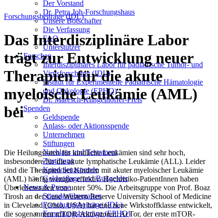
Der Vorstand
Dr. Petra Joh-Forschungshaus
Forschungsbeiträge (IDL)
Unsere Botschafter
Die Verfassung
Das Interdisziplinäre Labor
FAQ
Unterstützer
trägt zur Entwicklung neuer
Forschen
Interdisziplinäres Labor für pädiatrische Tumor- und
Therapien für die akute
Virusforschung (IDL)
Institut für Experimentelle Pädiatrische Hämatologie
myeloische Leukämie (AML)
und Onkologie (EPHO)
Dr. Maresch-Klingelhöffer-Preis
bei
Spenden
Geldspende
Anlass- oder Aktionsspende
Unternehmen
Stiftungen
Nachlass und Testament
Die Heilungsraten für kindliche Leukämien sind sehr hoch,
Zustiftung
insbesondere für die akute lymphatische Leukämie (ALL). Leider
Kondolenzspende
sind die Therapien bei Kindern mit akuter myeloischer Leukämie
Geldauflage und Bußgelder
(AML) häufig weniger effektiv. Hochrisiko-PatientInnen haben
News & Presse
Überlebensraten von unter 50%. Die Arbeitsgruppe von Prof. Boaz
Spendenübergaben
Tirosh an der Case Western Reserve University School of Medicine
Forschungsbeiträge (IDL)
in Cleveland (Ohio, USA) hat eine neue Wirkstoffklasse entwickelt,
Forschungsbeiträge (EPHO)
die sogenannten mTOR-Aktivatoren. AcTor, der erste mTOR-