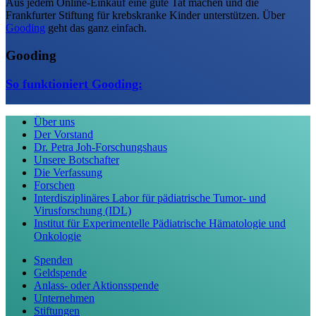
Aus jedem Online-Einkauf eine gute Tat machen und die
Frankfurter Stiftung für krebskranke Kinder unterstützen. Über
Gooding
geht das ganz einfach.
Gooding
So funktioniert Gooding:
Über uns
Der Vorstand
Dr. Petra Joh-Forschungshaus
Unsere Botschafter
Die Verfassung
Forschen
Interdisziplinäres Labor für pädiatrische Tumor- und
Virusforschung (IDL)
Institut für Experimentelle Pädiatrische Hämatologie und
Onkologie
Spenden
Geldspende
Anlass- oder Aktionsspende
Unternehmen
Stiftungen