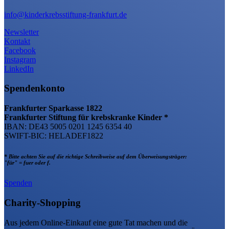
info@kinderkrebsstiftung-frankfurt.de
Newsletter
Kontakt
Facebook
Instagram
LinkedIn
Spendenkonto
Frankfurter Sparkasse 1822
Frankfurter Stiftung für krebskranke Kinder *
IBAN: DE43 5005 0201 1245 6354 40
SWIFT-BIC: HELADEF1822
* Bitte achten Sie auf die richtige Schreibweise auf dem Überweisungsträger:
"für" = fuer oder f.
Spenden
Charity-Shopping
Aus jedem Online-Einkauf eine gute Tat machen und die