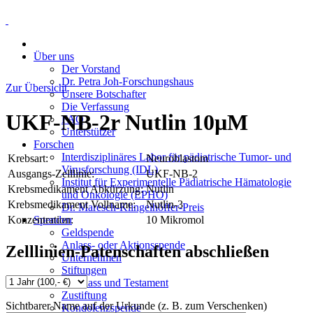
Über uns
Der Vorstand
Dr. Petra Joh-Forschungshaus
Zur Übersicht
Unsere Botschafter
Die Verfassung
UKF-NB-2r Nutlin 10µM
FAQ
Unterstützer
Forschen
Interdisziplinäres Labor für pädiatrische Tumor- und
Krebsart:
Neuroblastom
Virusforschung (IDL)
Ausgangs-Zelllinie:
UKF-NB-2
Institut für Experimentelle Pädiatrische Hämatologie
Krebsmedikament Abkürzung:
Nutlin
und Onkologie (EPHO)
Krebsmedikament Vollname:
Nutlin-3
Dr. Maresch-Klingelhöffer-Preis
Konzentration:
10 Mikromol
Spenden
Geldspende
Anlass- oder Aktionsspende
Zelllinien-Patenschaften abschließen
Unternehmen
Stiftungen
Nachlass und Testament
Zustiftung
Sichtbarer Name auf der Urkunde (z. B. zum Verschenken)
Kondolenzspende