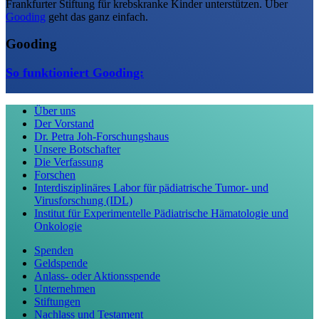
Frankfurter Stiftung für krebskranke Kinder unterstützen. Über
Gooding
geht das ganz einfach.
Gooding
So funktioniert Gooding:
Über uns
Der Vorstand
Dr. Petra Joh-Forschungshaus
Unsere Botschafter
Die Verfassung
Forschen
Interdisziplinäres Labor für pädiatrische Tumor- und
Virusforschung (IDL)
Institut für Experimentelle Pädiatrische Hämatologie und
Onkologie
Spenden
Geldspende
Anlass- oder Aktionsspende
Unternehmen
Stiftungen
Nachlass und Testament