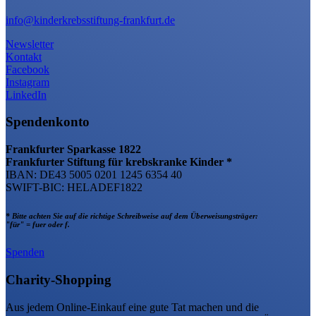
info@kinderkrebsstiftung-frankfurt.de
Newsletter
Kontakt
Facebook
Instagram
LinkedIn
Spendenkonto
Frankfurter Sparkasse 1822
Frankfurter Stiftung für krebskranke Kinder *
IBAN: DE43 5005 0201 1245 6354 40
SWIFT-BIC: HELADEF1822
* Bitte achten Sie auf die richtige Schreibweise auf dem Überweisungsträger:
"für" = fuer oder f.
Spenden
Charity-Shopping
Aus jedem Online-Einkauf eine gute Tat machen und die