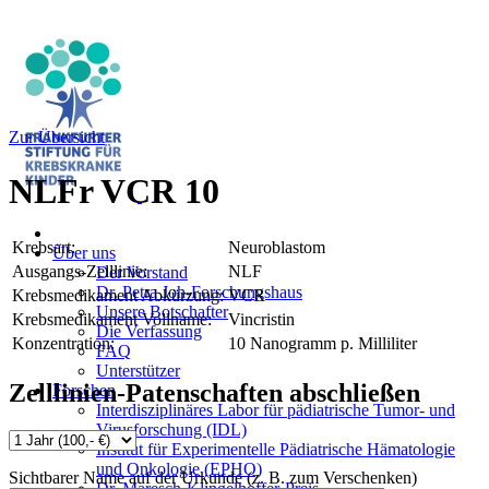
Zur Übersicht
NLFr VCR 10
Krebsart:
Neuroblastom
Über uns
Ausgangs-Zelllinie:
NLF
Der Vorstand
Dr. Petra Joh-Forschungshaus
Krebsmedikament Abkürzung:
VCR
Unsere Botschafter
Krebsmedikament Vollname:
Vincristin
Die Verfassung
Konzentration:
10 Nanogramm p. Milliliter
FAQ
Unterstützer
Zelllinien-Patenschaften abschließen
Forschen
Interdisziplinäres Labor für pädiatrische Tumor- und
Virusforschung (IDL)
Institut für Experimentelle Pädiatrische Hämatologie
und Onkologie (EPHO)
Sichtbarer Name auf der Urkunde (z. B. zum Verschenken)
Dr. Maresch-Klingelhöffer-Preis