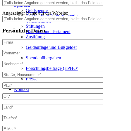
Spenden
Geldspende
Angezeigter Name auf der Website:
Anlass- oder Aktionsspende
Unternehmen
Stiftungen
Persönliche Daten
Nachlass und Testament
Zustiftung
Kondolenzspende
Geldauflage und Bußgelder
News & Presse
Spendenübergaben
Forschungsbeiträge (IDL)
Forschungsbeiträge (EPHO)
Newsletter
Presse
Mediathek & Downloads
Kontakt