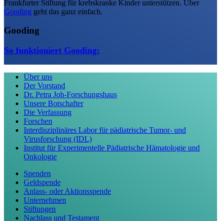
Frankfurter Stiftung für krebskranke Kinder unterstützen. Über
Gooding
geht das ganz einfach.
Gooding
So funktioniert Gooding:
Über uns
Der Vorstand
Dr. Petra Joh-Forschungshaus
Unsere Botschafter
Die Verfassung
Forschen
Interdisziplinäres Labor für pädiatrische Tumor- und
Virusforschung (IDL)
Institut für Experimentelle Pädiatrische Hämatologie und
Onkologie
Spenden
Geldspende
Anlass- oder Aktionsspende
Unternehmen
Stiftungen
Nachlass und Testament